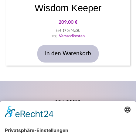
Wisdom Keeper
209,00
€
inkl. 19 % MwSt.
Versandkosten
zzgl.
In den Warenkorb
MY TARA
𝗦𝗽𝗶𝗿𝗶𝘁𝘂𝗮𝗹 𝗝𝗲𝘄𝗲𝗹𝗿𝘆
Exklusiv handverlesene Kristalle
Energetisch veredelt
Made for Awakening to Life