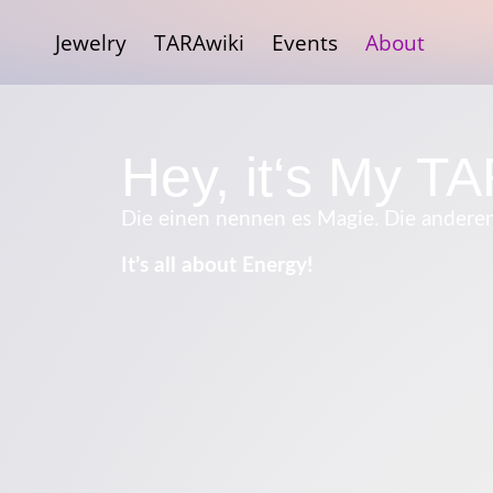
Jewelry
TARAwiki
Events
About
Hey, it‘s My T
Die einen nennen es Magie. Die andere
It’s all about Energy!