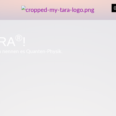
®
ARA
!
n nennen es Quanten-Physik.