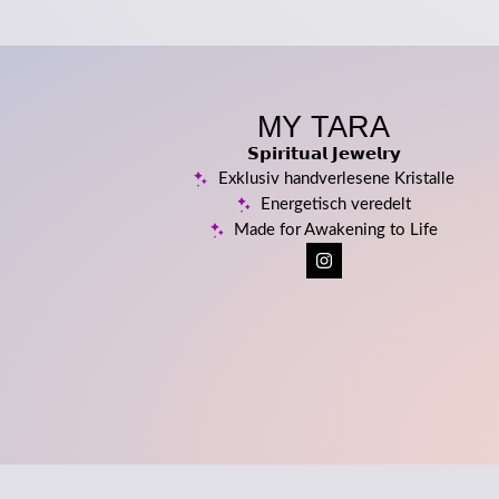
MY TARA
𝗦𝗽𝗶𝗿𝗶𝘁𝘂𝗮𝗹 𝗝𝗲𝘄𝗲𝗹𝗿𝘆
Exklusiv handverlesene Kristalle
Energetisch veredelt
Made for Awakening to Life