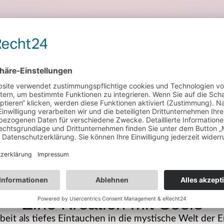
Die Kunst der Frequenzen
t die Erforschung und Anwendung von Frequenzen un
ergien sehen, fühlen, hören und riechen. Ihre multi-
ion eine unverwechselbare energetische Signatur, die 
Eine Kreation mit Seele
rbeit als tiefes Eintauchen in die mystische Welt der 