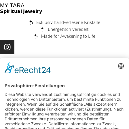
MY TARA
𝗦𝗽𝗶𝗿𝗶𝘁𝘂𝗮𝗹 𝗝𝗲𝘄𝗲𝗹𝗿𝘆
Exklusiv handverlesene Kristalle
Energetisch veredelt
Made for Awakening to Life
NAVIGATION
Jewelry
TARAwiki
Events
About