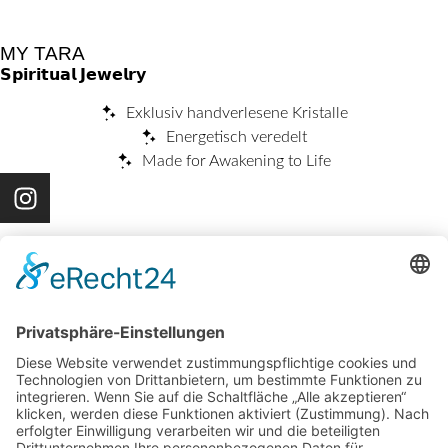
MY TARA
𝗦𝗽𝗶𝗿𝗶𝘁𝘂𝗮𝗹 𝗝𝗲𝘄𝗲𝗹𝗿𝘆
Exklusiv handverlesene Kristalle
Energetisch veredelt
Made for Awakening to Life
NAVIGATION
Jewelry
TARAwiki
Events